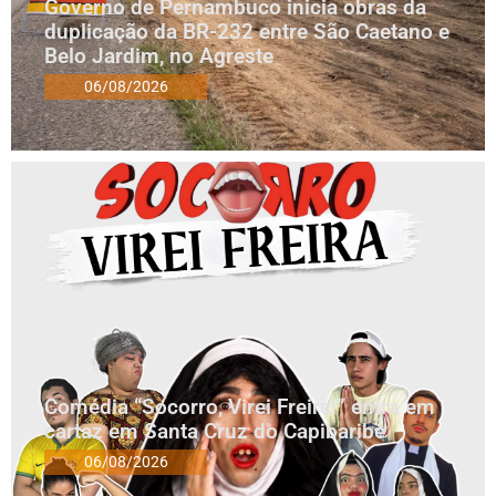
Governo de Pernambuco inicia obras da
duplicação da BR-232 entre São Caetano e
Belo Jardim, no Agreste
06/08/2026
Comédia “Socorro, Virei Freira!” entra em
cartaz em Santa Cruz do Capibaribe
06/08/2026