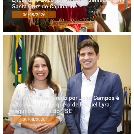
Santa Cruz do Capibaribe
06/08/2026
Patrimônio declarado por João Campos é
oito vezes maior que o de Raquel Lyra,
segundo dados do TSE
06/08/2026