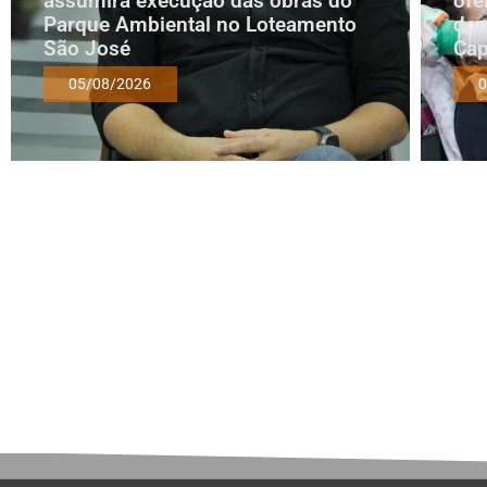
assumirá execução das obras do
ofe
Parque Ambiental no Loteamento
dom
São José
Cap
05/08/2026
0