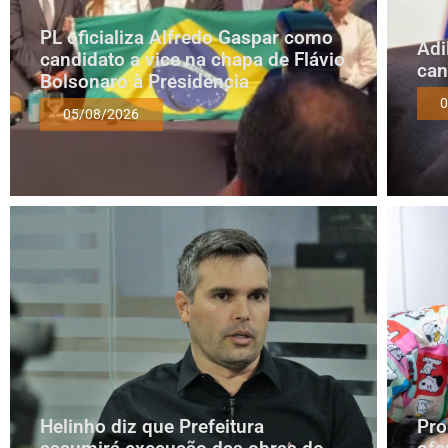
PL oficializa Alfredo Gaspar como
Adi
candidato a vice na chapa de Flávio
can
Bolsonaro à Presidência
0
05/08/2026
Helinho diz que Prefeitura
Pro