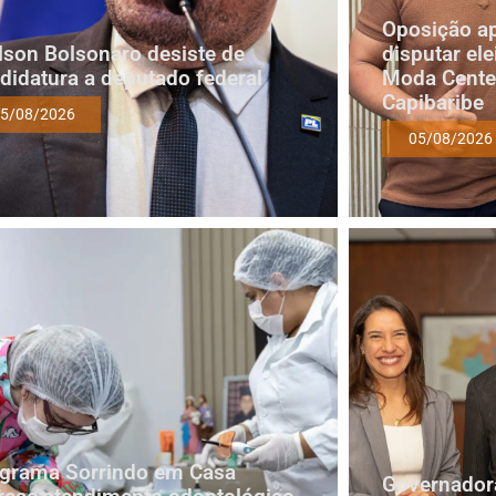
Oposição a
lson Bolsonaro desiste de
disputar ele
didatura a deputado federal
Moda Cente
Capibaribe
5/08/2026
05/08/2026
grama Sorrindo em Casa
Governadora