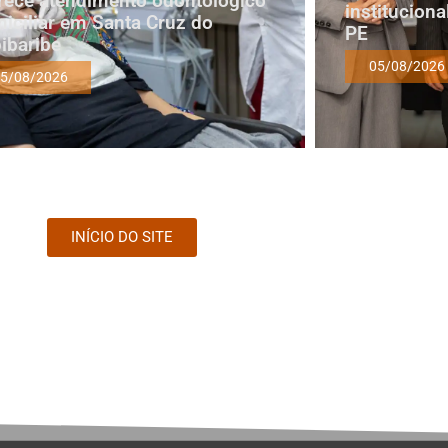
rece atendimento odontológico
institucion
iciliar em Santa Cruz do
PE
ibaribe
05/08/2026
5/08/2026
INÍCIO DO SITE