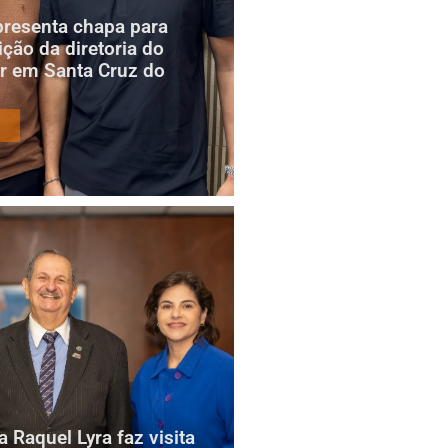
presenta chapa para
ição da diretoria do
r em Santa Cruz do
 Raquel Lyra faz visita