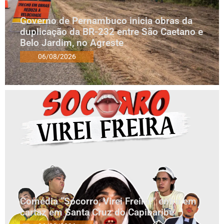
Governo de Pernambuco inicia obras da
duplicação da BR-232 entre São Caetano e
Belo Jardim, no Agreste
06/08/2026
Comédia “Socorro, Virei Freira!” entra em
cartaz em Santa Cruz do Capibaribe