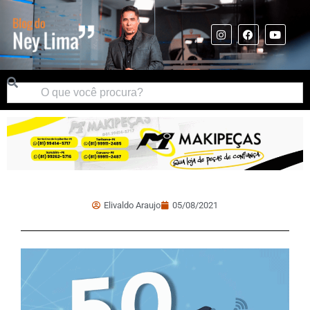
Elivaldo Araujo
05/08/2021