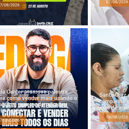
07/08/2026
7/08/2026
a Center promove palestra
Santa Cruz 
re como vender mais usando o
campanha d
tsApp como extensão do
mês de ago
to físico
06/08/2026
7/08/2026