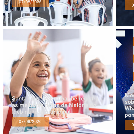
07/08/2026
0
Mod
Santa Cruz do Capibaribe registra
sob
as melhores notas da história do
Wha
Ideb na rede municipal
pon
07/08/2026
0