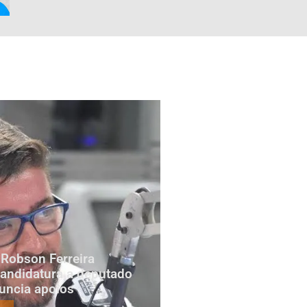
Robson Ferreira
candidatura a deputado
nuncia apoios