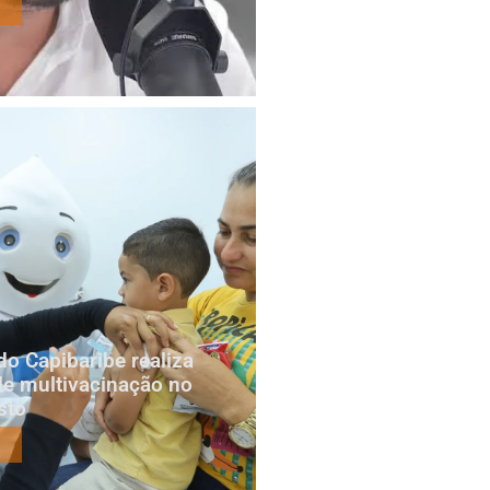
do Capibaribe realiza
e multivacinação no
sto