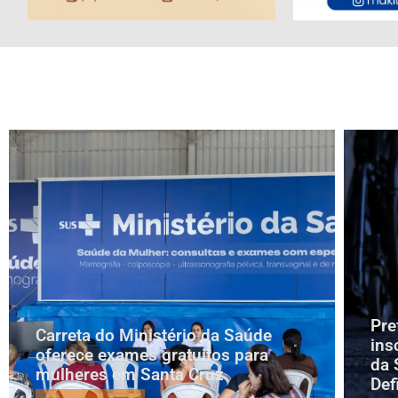
Pre
Carreta do Ministério da Saúde
ins
oferece exames gratuitos para
da 
mulheres em Santa Cruz
Def