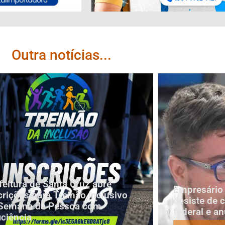
Outra notícias...
feitura de Santa Cruz abre
Empresário 
crições para Treinão Inclusivo
desiste de 
Semana da Pessoa com
federal e a
iciência